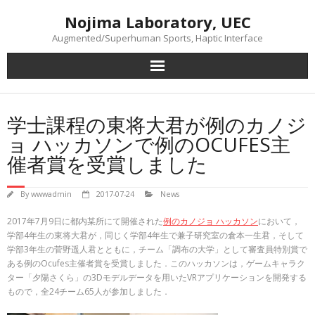
Skip
Nojima Laboratory, UEC
to
content
Augmented/Superhuman Sports, Haptic Interface
学士課程の東将大君が例のカノジ
ョ ハッカソンで例のOCUFES主
催者賞を受賞しました
By
wwwadmin
2017-07-24
News
2017年7月9日に都内某所にて開催された
例のカノジョ ハッカソン
において，
学部4年生の東将大君が，同じく学部4年生で兼子研究室の倉本一生君，そして
学部3年生の菅野遥人君とともに，チーム「調布の大学」として審査員特別賞で
ある例のOcufes主催者賞を受賞しました．このハッカソンは，ゲームキャラク
ター「夕陽さくら」の3Dモデルデータを用いたVRアプリケーションを開発する
もので，全24チーム65人が参加しました．