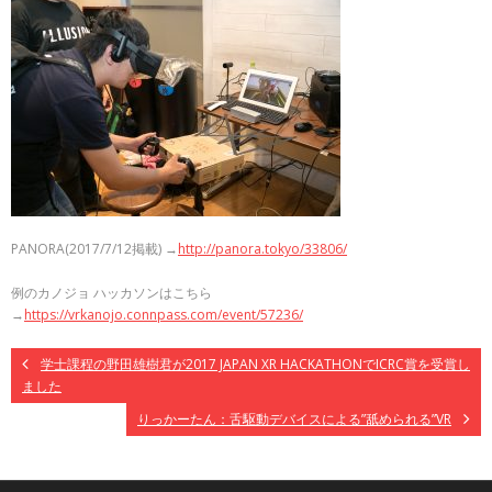
PANORA(2017/7/12掲載) →
http://panora.tokyo/33806/
例のカノジョ ハッカソンはこちら
→
https://vrkanojo.connpass.com/event/57236/
学士課程の野田雄樹君が2017 JAPAN XR HACKATHONでICRC賞を受賞し
ました
りっかーたん：舌駆動デバイスによる”舐められる”VR