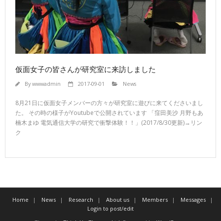
仮面女子の皆さんが研究室に来訪しました
By
wwwadmin
2017-09-01
News
8月21日に仮面女子メンバーの方々が研究室に遊びに来てくださいまし
た。 その時の様子がYoutubeで公開されています 「窪田美沙 月野もあ
楠木まゆ 電気通信大学の研究で衝撃体験！！」(2017/8/30更新)→リン
ク
Home
News
Research
About us
Members
Messages
Login to post/edit