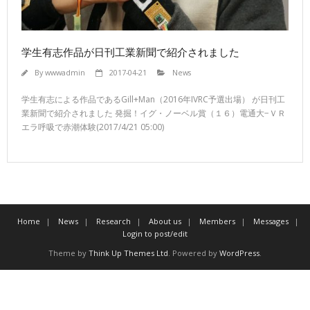
学生有志作品が日刊工業新聞で紹介されました
By
wwwadmin
2017-04-21
News
学生有志による作品であるGill+Man（2016年IVRC予選出場） が日刊工
業新聞で紹介されました 発掘！イグ・ノーベル賞（１６）電通大−ＶＲ
エラ呼吸で赤潮体験(2017/4/21 05:00)
Home
News
Research
About us
Members
Messages
Login to post/edit
Theme by
Think Up Themes Ltd
. Powered by
WordPress
.