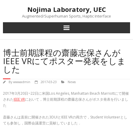
Skip
Nojima Laboratory, UEC
to
content
Augmented/Superhuman Sports, Haptic Interface
博士前期課程の齋藤志保さんが
IEEE VRにてポスター発表をしま
した
By
wwwadmin
2017-03-23
News
2017年3月20日~22日に米国Los Angeles, Manhattan Beach Marriottにて開催
された
IEEE VR
において，博士前期課程の齋藤志保さんがポスタ発表を行いまし
た
斎藤さんは直前に開催された3DUIとIEEE VRの両方で，Student Volunteerとし
ても参加し，国際会議運営に貢献していました．