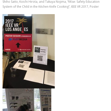
Shiho Saito, Koichi Hirota, and Takuya Nojima, “KKse: Safety Education
System of the Child in the Kitchen Knife Cooking”, IEEE VR 2017, Poster